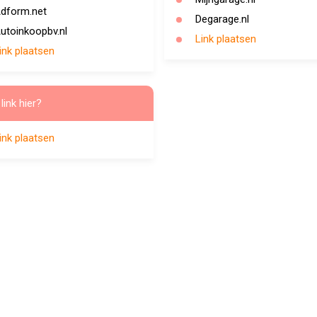
dform.net
Degarage.nl
utoinkoopbv.nl
Link plaatsen
ink plaatsen
link hier?
ink plaatsen