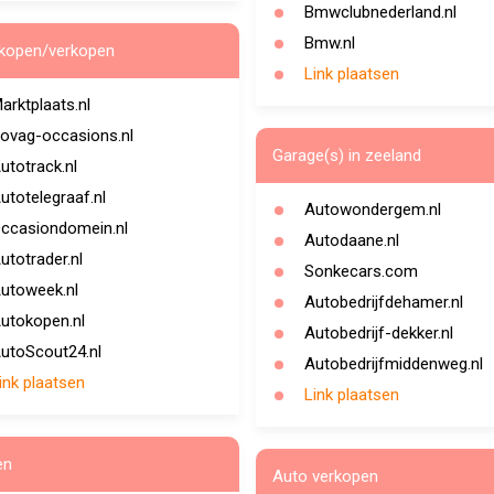
Bmwclubnederland.nl
Bmw.nl
kopen/verkopen
Link plaatsen
arktplaats.nl
ovag-occasions.nl
Garage(s) in zeeland
utotrack.nl
utotelegraaf.nl
Autowondergem.nl
ccasiondomein.nl
Autodaane.nl
utotrader.nl
Sonkecars.com
utoweek.nl
Autobedrijfdehamer.nl
utokopen.nl
Autobedrijf-dekker.nl
utoScout24.nl
Autobedrijfmiddenweg.nl
ink plaatsen
Link plaatsen
en
Auto verkopen