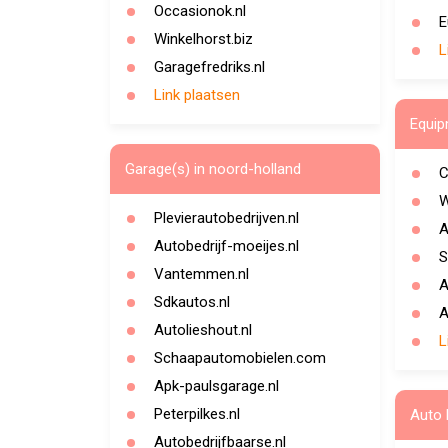
Occasionok.nl
E
Winkelhorst.biz
L
Garagefredriks.nl
Link plaatsen
Equip
Garage(s) in noord-holland
C
W
Plevierautobedrijven.nl
A
Autobedrijf-moeijes.nl
S
Vantemmen.nl
A
Sdkautos.nl
A
Autolieshout.nl
L
Schaapautomobielen.com
Apk-paulsgarage.nl
Peterpilkes.nl
Auto 
Autobedrijfbaarse.nl