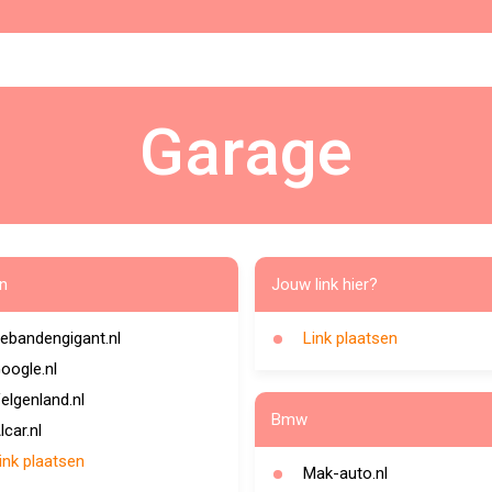
Garage
n
Jouw link hier?
ebandengigant.nl
Link plaatsen
oogle.nl
elgenland.nl
Bmw
lcar.nl
ink plaatsen
Mak-auto.nl