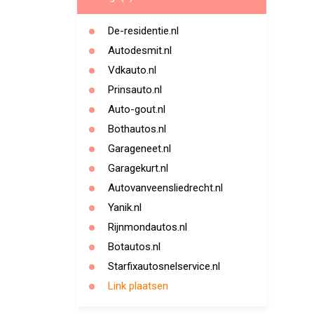
De-residentie.nl
Autodesmit.nl
Vdkauto.nl
Prinsauto.nl
Auto-gout.nl
Bothautos.nl
Garageneet.nl
Garagekurt.nl
Autovanveensliedrecht.nl
Yanik.nl
Rijnmondautos.nl
Botautos.nl
Starfixautosnelservice.nl
Link plaatsen