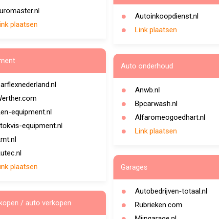
uromaster.nl
Autoinkoopdienst.nl
ink plaatsen
Link plaatsen
ment
Auto onderhoud
arflexnederland.nl
Anwb.nl
erther.com
Bpcarwash.nl
en-equipment.nl
Alfaromeogoedhart.nl
tokvis-equipment.nl
Link plaatsen
mt.nl
utec.nl
ink plaatsen
Garages
Autobedrijven-totaal.nl
kopen / auto verkopen
Rubrieken.com
Mijngarage.nl