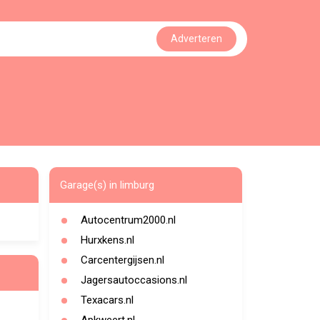
Adverteren
Garage(s) in limburg
Autocentrum2000.nl
Hurxkens.nl
Carcentergijsen.nl
Jagersautoccasions.nl
Texacars.nl