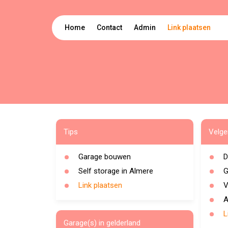
Home
Contact
Admin
Link plaatsen
Tips
Velge
Garage bouwen
D
Self storage in Almere
G
Link plaatsen
V
A
L
Garage(s) in gelderland