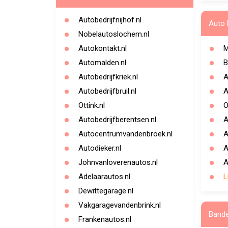
Autobedrijfnijhof.nl
Auto 
Nobelautoslochem.nl
Autokontakt.nl
M
Automalden.nl
B
Autobedrijfkriek.nl
A
Autobedrijfbruil.nl
A
Ottink.nl
O
Autobedrijfberentsen.nl
A
Autocentrumvandenbroek.nl
A
Autodieker.nl
A
Johnvanloverenautos.nl
A
Adelaarautos.nl
L
Dewittegarage.nl
Vakgaragevandenbrink.nl
Band
Frankenautos.nl