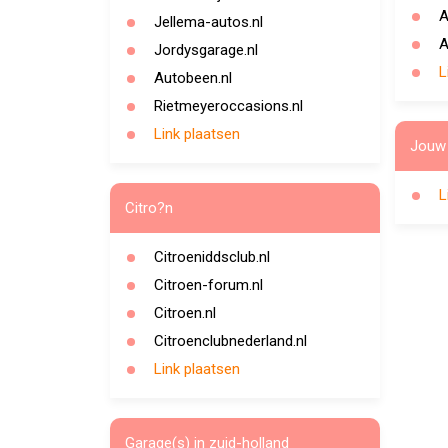
A
Jellema-autos.nl
A
Jordysgarage.nl
L
Autobeen.nl
Rietmeyeroccasions.nl
Link plaatsen
Jouw 
L
Citro?n
Citroeniddsclub.nl
Citroen-forum.nl
Citroen.nl
Citroenclubnederland.nl
Link plaatsen
Garage(s) in zuid-holland